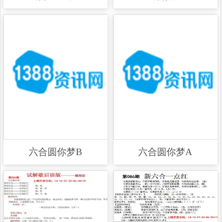
六合圆你梦B
六合圆你梦A