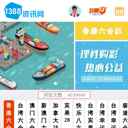
浏览次数：4039049
香
台
澳
新
加
宾
快
台
台
台
港
湾
门
澳
拿
果
乐
湾
湾
湾
28
六
六
六
门
大
八
宾
幸
幸
28
合
合
合
六
六
果
运
运