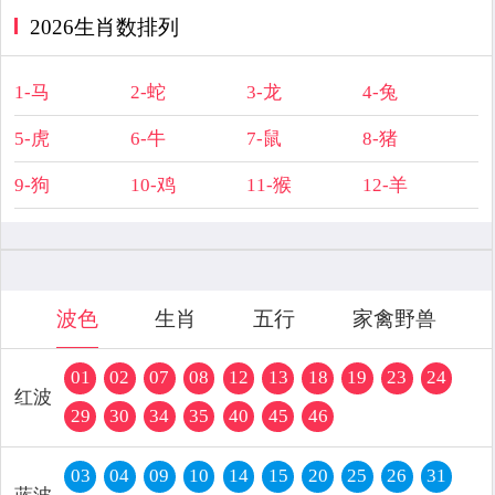
2026生肖数排列
1-马
2-蛇
3-龙
4-兔
5-虎
6-牛
7-鼠
8-猪
9-狗
10-鸡
11-猴
12-羊
波色
生肖
五行
家禽野兽
01
02
07
08
12
13
18
19
23
24
红波
29
30
34
35
40
45
46
03
04
09
10
14
15
20
25
26
31